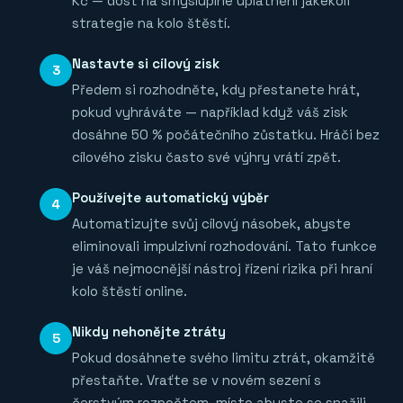
Kč — dost na smysluplné uplatnění jakékoli
strategie na kolo štěstí.
Nastavte si cílový zisk
Předem si rozhodněte, kdy přestanete hrát,
pokud vyhráváte — například když váš zisk
dosáhne 50 % počátečního zůstatku. Hráči bez
cílového zisku často své výhry vrátí zpět.
Používejte automatický výběr
Automatizujte svůj cílový násobek, abyste
eliminovali impulzivní rozhodování. Tato funkce
je váš nejmocnější nástroj řízení rizika při hraní
kolo štěstí online.
Nikdy nehonějte ztráty
Pokud dosáhnete svého limitu ztrát, okamžitě
přestaňte. Vraťte se v novém sezení s
čerstvým rozpočtem, místo abyste se snažili