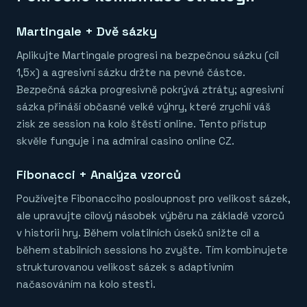
Martingale + Dvě sázky
Aplikujte Martingale progresi na bezpečnou sázku (cíl
1,5x) a agresivní sázku držte na pevné částce.
Bezpečná sázka progresivně pokrývá ztráty; agresivní
sázka přináší občasné velké výhry, které zrychlí váš
zisk ze session na kolo štěstí online. Tento přístup
skvěle funguje i na admiral casino online CZ.
Fibonacci + Analýza vzorců
Používejte Fibonacciho posloupnost pro velikost sázek,
ale upravujte cílový násobek výběru na základě vzorců
v historii hry. Během volatilních úseků snižte cíl a
během stabilních sessions ho zvyšte. Tím kombinujete
strukturovanou velikost sázek s adaptivním
načasováním na kolo stesti.