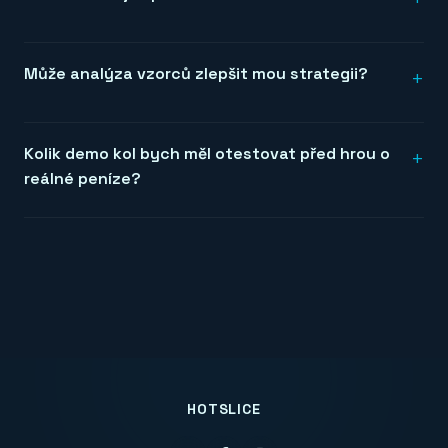
Může analýza vzorců zlepšit mou strategii?
Kolik demo kol bych měl otestovat před hrou o
reálné peníze?
HOTSLICE