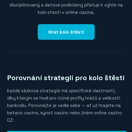
Recenze
disciplinovaný a datově podložený přístup k výhře na
kolo stesti v online casina.
Demo
Hrát kolo štěstí
Porovnání strategií pro kolo štěstí
Každá sázková strategie má specifické vlastnosti,
díky kterým se hodí pro různé profily hráčů a velikosti
bankrollu. Porovnejte je vedle sebe — ať už hrajete na
betano casino, synot casino nebo jiném online casino
CZ: