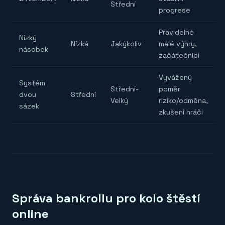
Střední
progrese
Pravidelné
Nízký
Nízká
Jakýkoliv
malé výhry,
násobek
začátečníci
Vyvážený
Systém
Střední-
poměr
dvou
Střední
Velký
riziko/odměna,
sázek
zkušení hráči
Správa bankrollu pro kolo štěstí
online