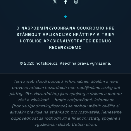
O NÁS
PODMÍNKY
OCHRANA SOUKROMÍ
O HŘE
STÁHNOUT APLIKACI
JAK HRÁT
TIPY A TRIKY
HOTSLICE APK
SIGNÁLY
STRATEGIE
BONUS
RECENZE
DEMO
© 2026
hotslice.cz
.
Všechna práva vyhrazena.
Tento web slouží pouze k informačním účelům a není
provozovatelem hazardních her: nepřijímáme sázky ani
platby. 18+. Hazardní hry jsou spojeny s rizikem a mohou
vést k závislosti — hrajte zodpovědně. Informace
(bonusy/podmínky/licence) se mohou měnit: ověřte si
aktuální pravidla na stránkách provozovatele. Neneseme
odpovědnost za rozhodnutí a finanční ztráty spojené s
využíváním služeb třetích stran.