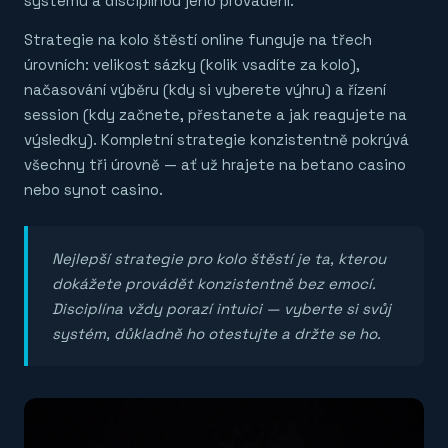
systému a disciplínou jeho provádění.
Strategie na kolo štěstí online funguje na třech
úrovních: velikost sázky (kolik vsadíte za kolo),
načasování výběru (kdy si vyberete výhru) a řízení
session (kdy začnete, přestanete a jak reagujete na
výsledky). Kompletní strategie konzistentně pokrývá
všechny tři úrovně — ať už hrajete na betano casino
nebo synot casino.
Nejlepší strategie pro kolo štěstí je ta, kterou
dokážete provádět konzistentně bez emocí.
Disciplína vždy porazí intuici — vyberte si svůj
systém, důkladně ho otestujte a držte se ho.