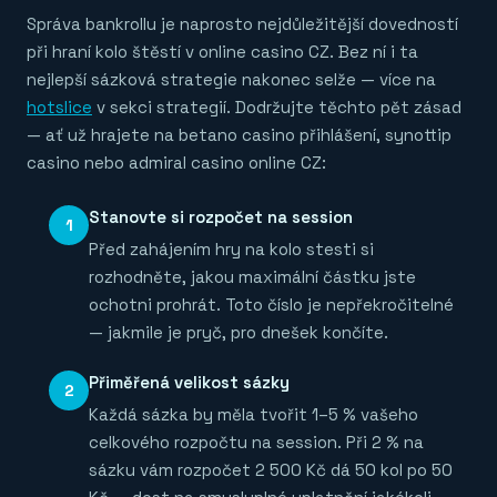
Správa bankrollu je naprosto nejdůležitější dovedností
při hraní kolo štěstí v online casino CZ. Bez ní i ta
nejlepší sázková strategie nakonec selže — více na
hotslice
v sekci strategií. Dodržujte těchto pět zásad
— ať už hrajete na betano casino přihlášení, synottip
casino nebo admiral casino online CZ:
Stanovte si rozpočet na session
Před zahájením hry na kolo stesti si
rozhodněte, jakou maximální částku jste
ochotni prohrát. Toto číslo je nepřekročitelné
— jakmile je pryč, pro dnešek končíte.
Přiměřená velikost sázky
Každá sázka by měla tvořit 1–5 % vašeho
celkového rozpočtu na session. Při 2 % na
sázku vám rozpočet 2 500 Kč dá 50 kol po 50