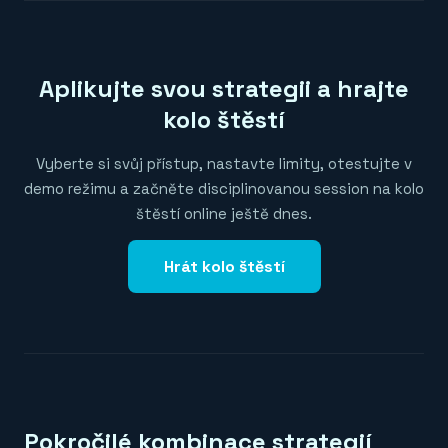
Aplikujte svou strategii a hrajte
kolo štěstí
Vyberte si svůj přístup, nastavte limity, otestujte v
demo režimu a začněte disciplinovanou session na kolo
štěstí online ještě dnes.
Hrát kolo štěstí
Pokročilé kombinace strategií