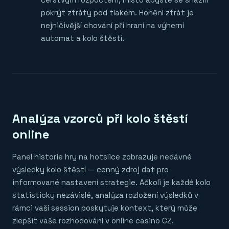
pokrýt ztráty pod tlakem. Honění ztrát je
nejničivější chování při hraní na výherní
automat a kolo štěstí.
Analýza vzorců při kolo štěstí
online
Panel historie hry na hotslice zobrazuje nedávné
výsledky kolo štěstí — cenný zdroj dat pro
informované nastavení strategie. Ačkoli je každé kolo
statisticky nezávislé, analýza rozložení výsledků v
rámci vaší session poskytuje kontext, který může
zlepšit vaše rozhodování v online casino CZ.